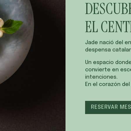
DESCUBR
EL CENT
Jade nació del en
despensa catalan
Un espacio donde
convierte en esc
intenciones.
En el corazón del 
RESERVAR ME